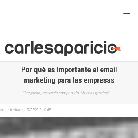
Cam
nav
Por qué es importante el email
marketing para las empresas
Si te gusta, recuerda compartirlo. Muchas gracias!
,
,
Autor invitado
0
23/02/2016