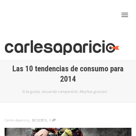
Cam
nav
Las 10 tendencias de consumo para
2014
Si te gusta, recuerda compartirlo. Muchas gracias!
,
,
Carles Aparicio
0
30/12/2013