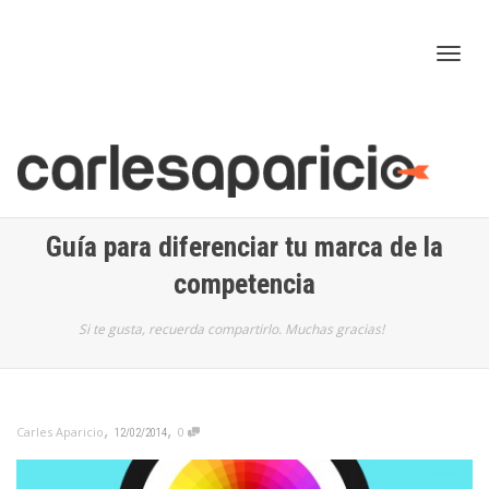
Cam
nav
Guía para diferenciar tu marca de la
competencia
Si te gusta, recuerda compartirlo. Muchas gracias!
,
,
Carles Aparicio
0
12/02/2014