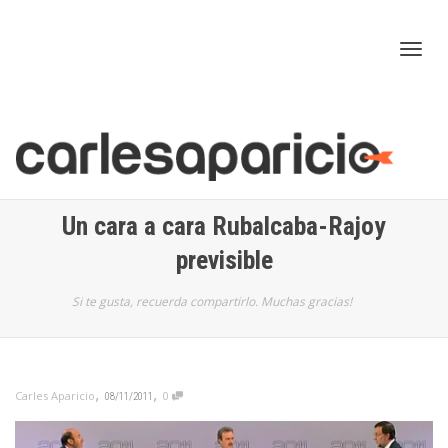
Cam
nav
Un cara a cara Rubalcaba-Rajoy
previsible
Si te gusta, recuerda compartirlo. Muchas gracias!
,
,
Carles Aparicio
0
08/11/2011