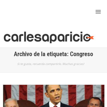
Cam
nav
Archivo de la etiqueta: Congreso
Si te gusta, recuerda compartirlo. Muchas gracias!