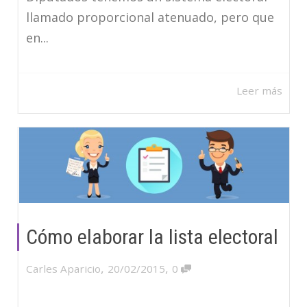
llamado proporcional atenuado, pero que
en...
Leer más
Cómo elaborar la lista electoral
,
,
Carles Aparicio
20/02/2015
0