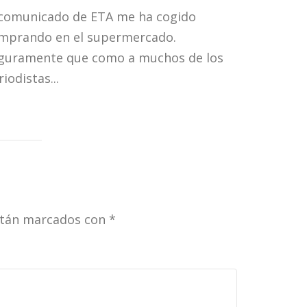
 comunicado de ETA me ha cogido
Ya está to
mprando en el supermercado.
medianoch
guramente que como a muchos de los
electoral 
iodistas...
Según las 
stán marcados con
*