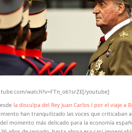
utube.com/watch?v=FTn_o61srZE[/youtube]
desde
la disculpa del Rey Juan Carlos I por el viaje a
imiento han tranquilizado las voces que criticaba
del momento más delicado para la economía española.
36 años de reinado, hasta ahora era casi impensable