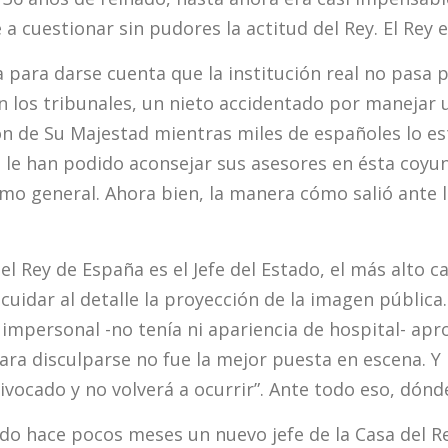
 a cuestionar sin pudores la actitud del Rey. El Rey e
ta para darse cuenta que la institución real no pas
n los tribunales, un nieto accidentado por manejar 
n de Su Majestad mientras miles de españoles lo es
 le han podido aconsejar sus asesores en ésta coyun
imo general. Ahora bien, la manera cómo salió ante 
l Rey de España es el Jefe del Estado, el más alto c
uidar al detalle la proyección de la imagen pública
 impersonal -no tenía ni apariencia de hospital- ap
para disculparse no fue la mejor puesta en escena. 
vocado y no volverá a ocurrir”. Ante todo eso, dónde
do hace pocos meses un nuevo jefe de la Casa del R