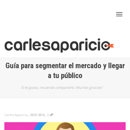
Cam
nav
Guía para segmentar el mercado y llegar
a tu público
Si te gusta, recuerda compartirlo. Muchas gracias!
,
,
Carles Aparicio
0
09/01/2014