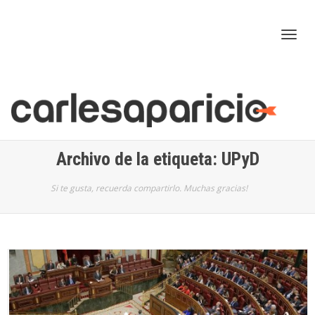
Cam
nav
Archivo de la etiqueta: UPyD
Si te gusta, recuerda compartirlo. Muchas gracias!