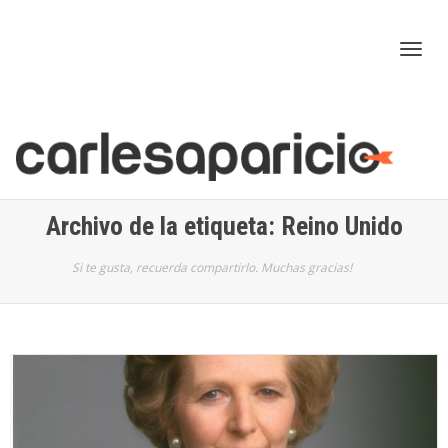
Cam
nav
Archivo de la etiqueta: Reino Unido
Si te gusta, recuerda compartirlo. Muchas gracias!