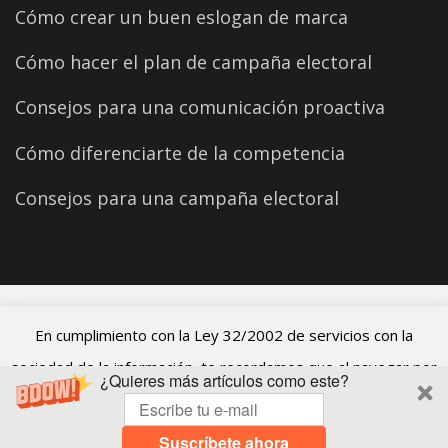
Cómo crear un buen eslogan de marca
Cómo hacer el plan de campaña electoral
Consejos para una comunicación proactiva
Cómo diferenciarte de la competencia
Consejos para una campaña electoral
©2026 Carles Aparicio
En cumplimiento con la Ley 32/2002 de servicios con la
sociedad de la información, te recordamos que al navegar por
¿Quieres más artículos como este?
el blog de Carles Aparicio estás aceptando el uso de cookies.
ACEPTO
Suscríbete ahora