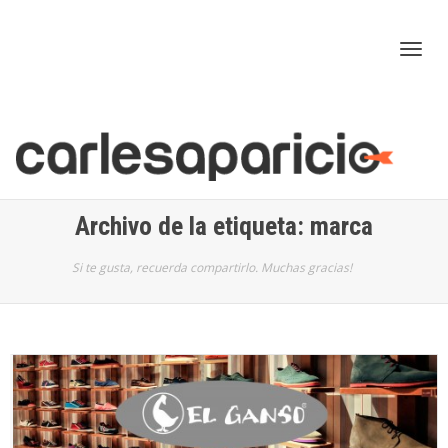
Cam
nav
Archivo de la etiqueta: marca
Si te gusta, recuerda compartirlo. Muchas gracias!