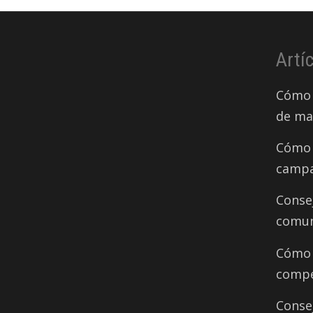
Artí
Cómo 
de ma
Cómo 
campa
Conse
comun
Cómo d
compe
Conse