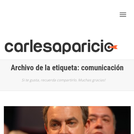
Cam
nav
Archivo de la etiqueta: comunicación
Si te gusta, recuerda compartirlo. Muchas gracias!