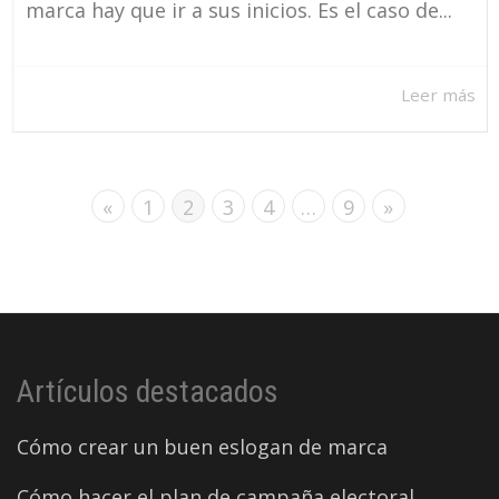
marca hay que ir a sus inicios. Es el caso de...
Leer más
«
1
2
3
4
…
9
»
Artículos destacados
Cómo crear un buen eslogan de marca
Cómo hacer el plan de campaña electoral