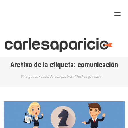
Cam
nav
Archivo de la etiqueta: comunicación
Si te gusta, recuerda compartirlo. Muchas gracias!