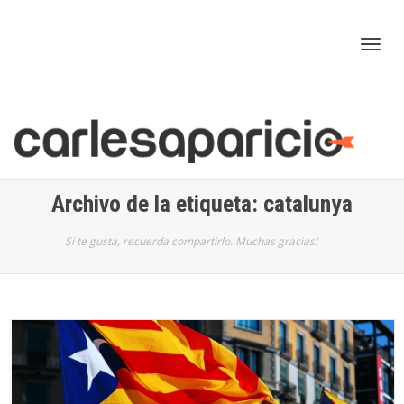
Cam
nav
Archivo de la etiqueta: catalunya
Si te gusta, recuerda compartirlo. Muchas gracias!