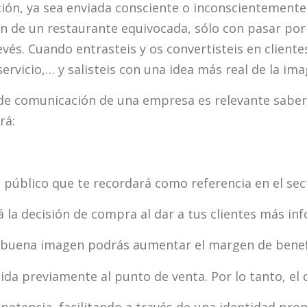
ión, ya sea enviada consciente o inconscientemente
 de un restaurante equivocada, sólo con pasar por d
evés. Cuando entrasteis y os convertisteis en client
 servicio,… y salisteis con una idea más real de la im
 de comunicación de una empresa es relevante saber
rá:
u público que te recordará como referencia en el sec
la decisión de compra al dar a tus clientes más in
 buena imagen podrás aumentar el margen de benef
ida previamente al punto de venta. Por lo tanto, el 
petencia, facilitando a través de una identidad prop