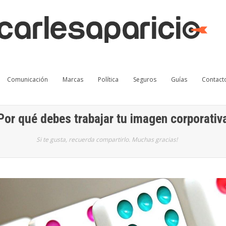
Comunicación
Marcas
Política
Seguros
Guías
Contact
Por qué debes trabajar tu imagen corporativ
Si te gusta, recuerda compartirlo. Muchas gracias!