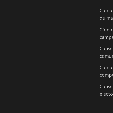
Cómo 
de ma
Cómo 
campa
Conse
comun
Cómo d
compe
Conse
electo