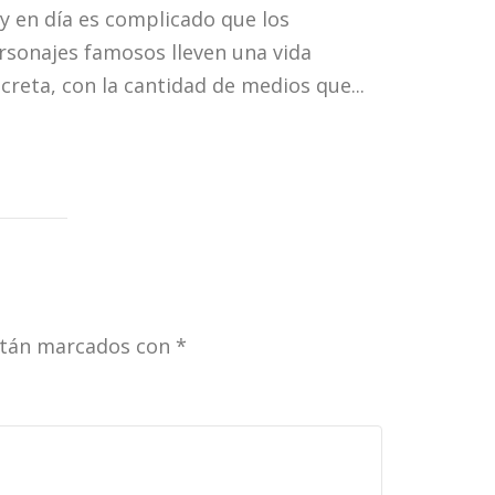
merece un 
y en día es complicado que los
comunicac
rsonajes famosos lleven una vida
éxito...
screta, con la cantidad de medios que...
stán marcados con
*