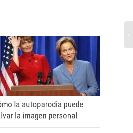
Cr
ma
ca
Mc
ómo la autoparodia puede
Cómo co
lvar la imagen personal
El caso de