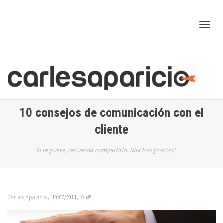
Cam
nav
10 consejos de comunicación con el
cliente
Si te gusta, recuerda compartirlo. Muchas gracias!
,
,
Carles Aparicio
0
19/03/2014