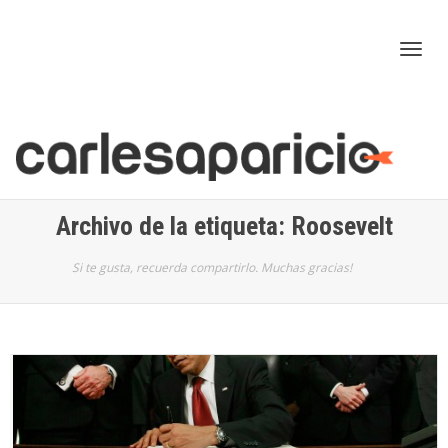
Cam
nav
Archivo de la etiqueta: Roosevelt
Si te gusta, recuerda compartirlo. Muchas gracias!