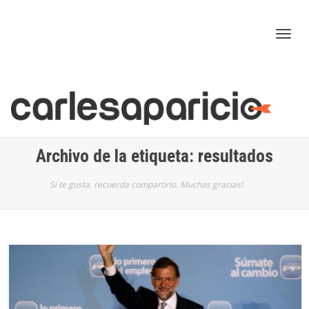
Cam
nav
Archivo de la etiqueta: resultados
Si te gusta, recuerda compartirlo. Muchas gracias!