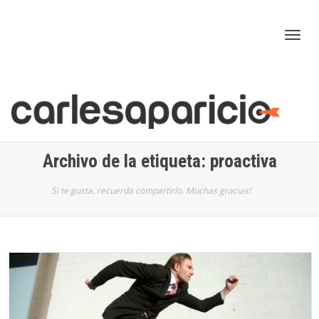
Cam
nav
Archivo de la etiqueta: proactiva
Si te gusta, recuerda compartirlo. Muchas gracias!