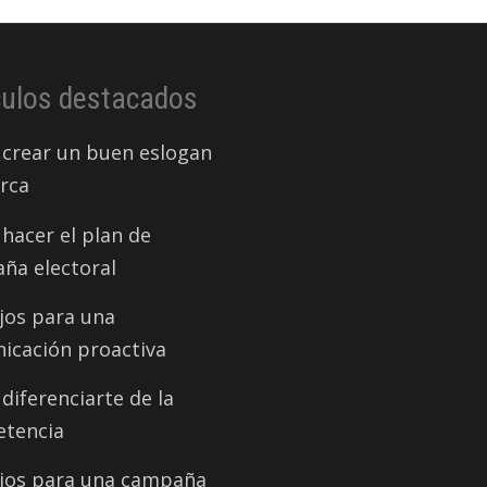
culos destacados
crear un buen eslogan
rca
hacer el plan de
ña electoral
jos para una
icación proactiva
iferenciarte de la
tencia
jos para una campaña