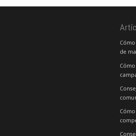
Artí
Cómo 
de ma
Cómo 
campa
Conse
comun
Cómo d
compe
Conse