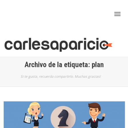
Cam
nav
Archivo de la etiqueta: plan
Si te gusta, recuerda compartirlo. Muchas gracias!