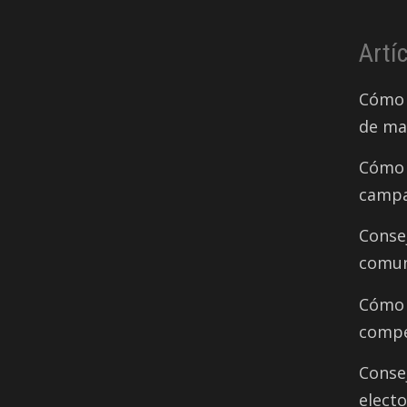
Artí
Cómo 
de ma
Cómo 
campa
Conse
comun
Cómo d
compe
Conse
electo