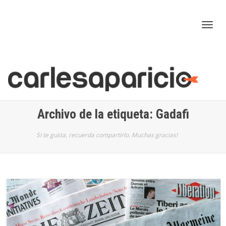
Cam
nav
Archivo de la etiqueta: Gadafi
Si te gusta, recuerda compartirlo. Muchas gracias!