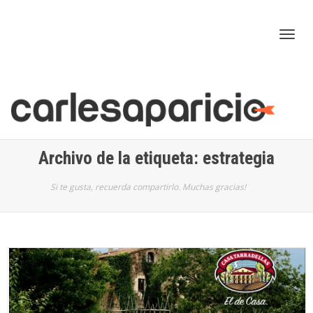
Cam
nav
Archivo de la etiqueta: estrategia
Si te gusta, recuerda compartirlo. Muchas gracias!