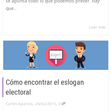
se apunta todo lo que podemos prever. Hay
que...
Leer más
Cómo encontrar el eslogan
electoral
,
,
Carles Aparicio
24/02/2015
0