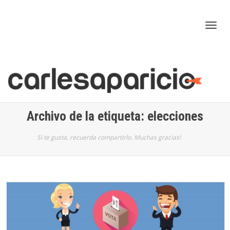
Cam
nav
Archivo de la etiqueta: elecciones
Si te gusta, recuerda compartirlo. Muchas gracias!