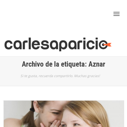
Cam
nav
Archivo de la etiqueta: Aznar
Si te gusta, recuerda compartirlo. Muchas gracias!