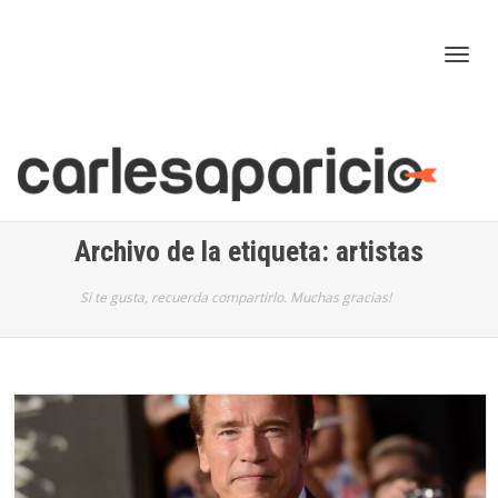
Cam
nav
Archivo de la etiqueta: artistas
Si te gusta, recuerda compartirlo. Muchas gracias!