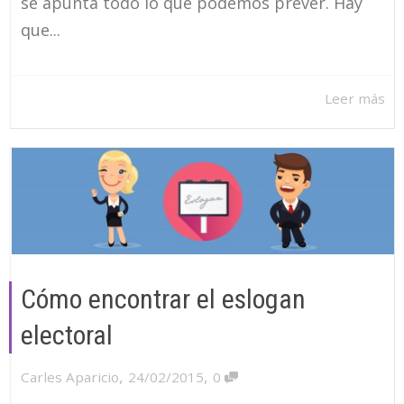
se apunta todo lo que podemos prever. Hay
que...
Leer más
Cómo encontrar el eslogan
electoral
,
,
Carles Aparicio
24/02/2015
0